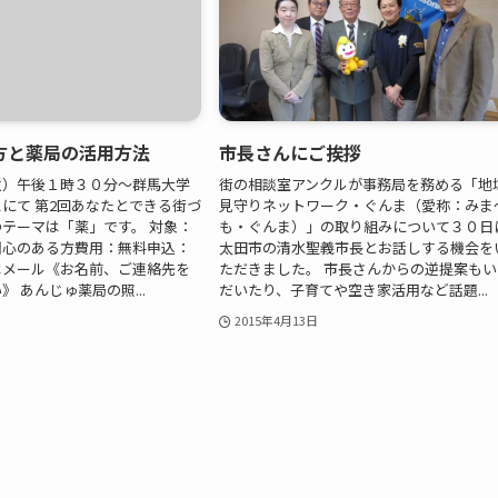
方と薬局の活用方法
市長さんにご挨拶
火）午後１時３０分～群馬大学
街の相談室アンクルが事務局を務める「地
にて 第2回あなたとできる街づ
見守りネットワーク・ぐんま（愛称：みま
テーマは「薬」です。 対象：
も・ぐんま）」の取り組みについて３０日
関心のある方費用：無料申込：
太田市の清水聖義市長とお話しする機会を
はメール《お名前、ご連絡先を
ただきました。 市長さんからの逆提案もい
 あんじゅ薬局の照...
だいたり、子育てや空き家活用など話題...
2015年4月13日