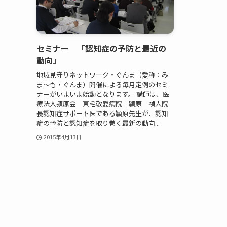
セミナー 「認知症の予防と最近の
動向」
地域見守りネットワーク・ぐんま（愛称：み
ま～も・ぐんま）開催による毎月定例のセミ
ナーがいよいよ始動となります。 講師は、医
療法人潁原会 東毛敬愛病院 頴原 禎人院
長認知症サポート医である頴原先生が、認知
症の予防と認知症を取り巻く最新の動向...
2015年4月13日