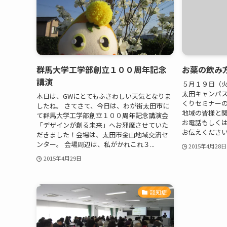
群馬大学工学部創立１００周年記念
お薬の飲み
講演
５月１９日（
太田キャンパス
本日は、GWにとてもふさわしい天気となりま
くりセミナーの
したね。 さてさて、今日は、わが街太田市に
地域の皆様と
て群馬大学工学部創立１００周年記念講演会
お電話もしく
「デザインが創る未来」へお邪魔させていた
お伝えください》
だきました！会場は、太田市金山地域交流セ
ンター。 会場周辺は、私がかれこれ３...
2015年4月28日
2015年4月29日
認知症